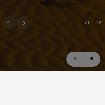
01
—
26
FR
EN
Contact