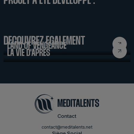
PROJET A ÉTÉ DÉVELOPPÉ :
LABDOC 2021
DÉCOUVREZ ÉGALEMENT
LAND OF VENGEANCE
LA VIE D'APRÈS
Contact
contact@meditalents.net
Siège Social