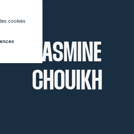
 des cookies
rences
YASMINE
CHOUIKH