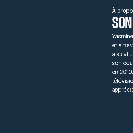
À propo
SON
Yasmine
et à tra
a suivi 
son cour
en 2010.
télévisi
appréci