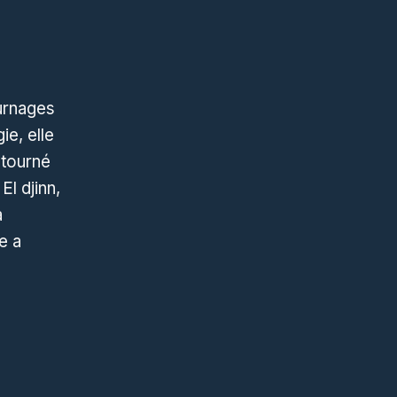
urnages
ie, elle
 tourné
El djinn,
a
e a