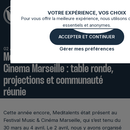
VOTRE EXPÉRIENCE, VOS CHOIX
Pour vous offrir la meilleure expérience, nous utilisons
essentiels et anonymes.
ACCEPTER ET CONTINUER
Gérer mes préférences
02 Avril 2026
Meditalents au Festival Music &
Cinema Marseille : table ronde,
projections et communauté
réunie
Cette année encore, Meditalents était présent au
Festival Music & Cinéma Marseille, qui s’est tenu du
30 mars au 4 avril. Le 2 avril, nous y avons organisé