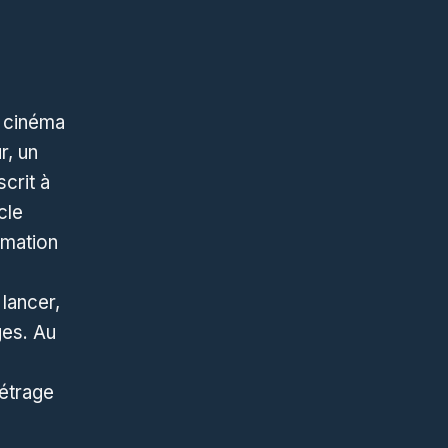
u cinéma
r, un
crit à
cle
ormation
 lancer,
ges. Au
étrage