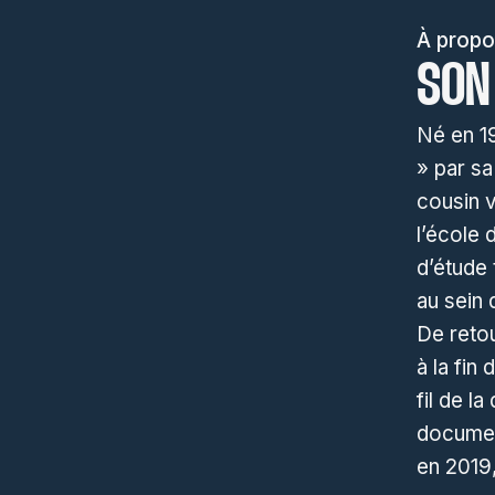
À propo
SON
Né en 1
» par sa
cousin 
l’école 
d’étude 
au sein
De retou
à la fin
fil de l
documen
en 2019,