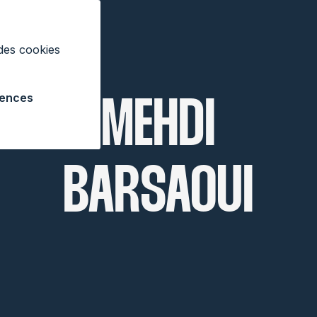
 des cookies
rences
MEHDI
BARSAOUI