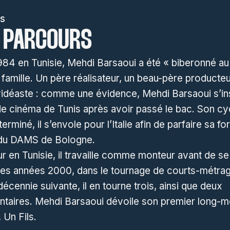
s
 PARCOURS
984 en Tunisie, Mehdi Barsaoui a été « biberonné a
 famille. Un père réalisateur, un beau-père producteu
vidéaste : comme une évidence, Mehdi Barsaoui s’ins
de cinéma de Tunis après avoir passé le bac. Son cy
terminé, il s’envole pour l’Italie afin de parfaire sa f
 du DAMS de Bologne.
r en Tunisie, il travaille comme monteur avant de se
 des années 2000, dans le tournage de courts-métra
a décennie suivante, il en tourne trois, ainsi que deux
taires. Mehdi Barsaoui dévoile son premier long-m
 Un Fils.