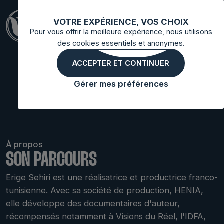
VOTRE EXPÉRIENCE, VOS CHOIX
Pour vous offrir la meilleure expérience, nous utilisons
des cookies essentiels et anonymes.
ERIGE
ACCEPTER ET CONTINUER
SEHIRI
Gérer mes préférences
À propos
SON PARCOURS
Erige Sehiri est une réalisatrice et productrice franco-
tunisienne. Avec sa société de production, HENIA,
elle développe des documentaires d'auteur,
récompensés notamment à Visions du Réel, l'IDFA,