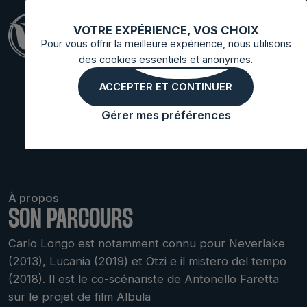
VOTRE EXPÉRIENCE, VOS CHOIX
Pour vous offrir la meilleure expérience, nous utilisons
des cookies essentiels et anonymes.
CARLO
ACCEPTER ET CONTINUER
LONGO
Gérer mes préférences
À propos
SON PARCOURS
Carlo Longo est notamment connu pour Neverlake
(2013), Lucania (2019) et Ötzi e il mistero del tempo
(2018). Il est le co-scénariste de Antonello Faretta
sur le projet de film Albula